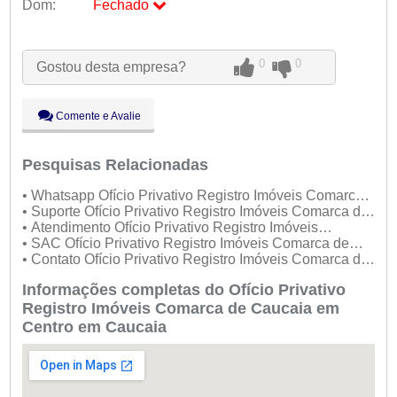
Dom:
Fechado
Seg:
09:00 - 18:00
Ter:
09:00 - 18:00
0
0
Gostou desta empresa?
Qua:
09:00 - 18:00
Qui:
09:00 - 18:00
Sex:
09:00 - 18:00
Comente e Avalie
Sáb:
Fechado
Dom:
Fechado
Pesquisas Relacionadas
• Whatsapp Ofício Privativo Registro Imóveis Comarca
de Caucaia
• Suporte Ofício Privativo Registro Imóveis Comarca de
Caucaia
• Atendimento Ofício Privativo Registro Imóveis
Comarca de Caucaia
• SAC Ofício Privativo Registro Imóveis Comarca de
Caucaia
• Contato Ofício Privativo Registro Imóveis Comarca de
Caucaia
Informações completas do Ofício Privativo
Registro Imóveis Comarca de Caucaia em
Centro em Caucaia