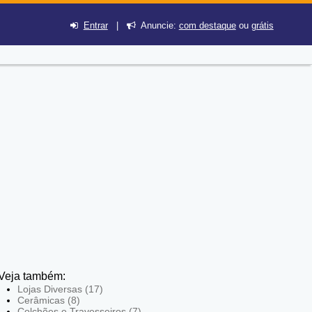
Entrar
|
Anuncie:
com destaque
ou
grátis
Veja também:
Lojas Diversas (17)
Cerâmicas (8)
Colchões e Travesseiros (7)