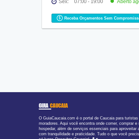
Sex:
07:00 - 19:00
Aberto
ag
Seg:
07:00 - 19:00
Ter:
07:00 - 19:00
Receba Orçamentos Sem Compromiss
Qua:
07:00 - 19:00
Qui:
07:00 - 19:00
Sex:
07:00 - 19:00
Aberto
ago
Sáb:
07:00 - 19:00
Dom:
07:00 - 14:00
GUIA
CAUCAIA
O GuiaCaucaia.com é o portal de Caucaia para turistas
moradores. Aqui você encontra onde comer, comprar e
hospedar, além de serviços essenciais para aproveitar 
com tranquilidade e praticidade. Tudo o que você prec