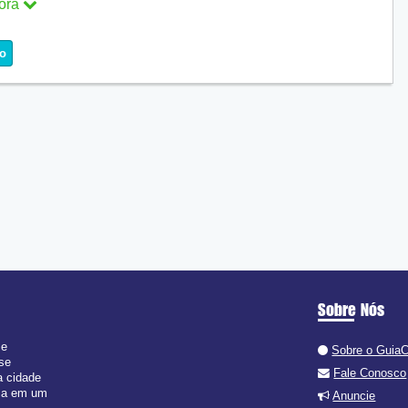
ora
o
ra
Sobre Nós
 e
Sobre o Guia
 se
Fale Conosco
a cidade
isa em um
Anuncie