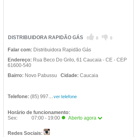
DISTRIBUIDORA RAPIDÃO GÁS
0
0
Falar com:
Distribuidora Rapidão Gás
Endereço:
Rua Beco Do Grilo, 61 Caucaia - CE - CEP
61600-540
Bairro:
Novo Pabussu
Cidade:
Caucaia
Telefone:
(85) 99778-0917
ver telefone
Horário de funcionamento:
Sex:
07:00 - 19:00
Aberto
agora
Seg:
07:00 - 19:00
Redes Sociais:
Ter:
07:00 - 19:00