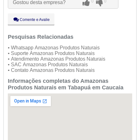
0
0
Gostou desta empresa?
Qua:
09:00 - 18:00
Qui:
09:00 - 18:00
Sex:
09:00 - 18:00
Comente e Avalie
Sáb:
Fechado
Dom:
Fechado
Pesquisas Relacionadas
• Whatsapp Amazonas Produtos Naturais
• Suporte Amazonas Produtos Naturais
• Atendimento Amazonas Produtos Naturais
• SAC Amazonas Produtos Naturais
• Contato Amazonas Produtos Naturais
Informações completas do Amazonas
Produtos Naturais em Tabapuá em Caucaia