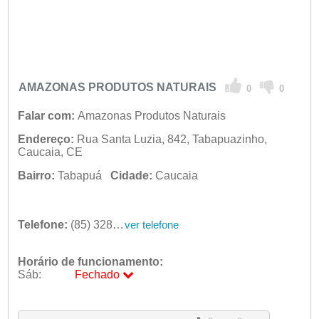
AMAZONAS PRODUTOS NATURAIS
0
0
Falar com:
Amazonas Produtos Naturais
Endereço:
Rua Santa Luzia, 842, Tabapuazinho,
Caucaia, CE
Bairro:
Tabapuá
Cidade:
Caucaia
Telefone:
(85) 3285-3602
ver telefone
Horário de funcionamento:
Sáb:
Fechado
Seg:
09:00 - 18:00
Ter:
09:00 - 18:00