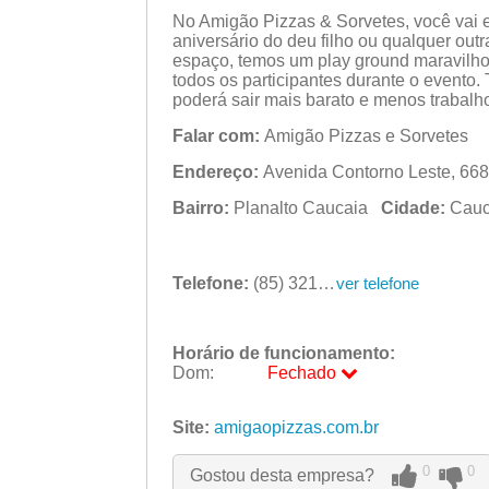
No Amigão Pizzas & Sorvetes, você vai e
aniversário do deu filho ou qualquer o
espaço, temos um play ground maravilho
todos os participantes durante o evento
poderá sair mais barato e menos trabalh
Falar com:
Amigão Pizzas e Sorvetes
Endereço:
Avenida Contorno Leste, 668 
Bairro:
Planalto Caucaia
Cidade:
Cau
Telefone:
(85) 3213-3320
ver telefone
Horário de funcionamento:
Dom:
Fechado
Seg:
09:00 - 18:00
Site:
amigaopizzas.com.br
Ter:
09:00 - 18:00
Qua:
09:00 - 18:00
0
0
Gostou desta empresa?