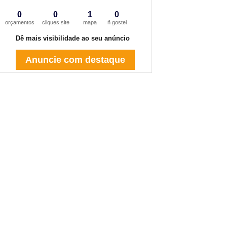
0
0
1
0
orçamentos
cliques site
mapa
ñ gostei
Dê mais visibilidade ao seu anúncio
Anuncie com destaque