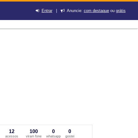
Entrar
|
Anuncie:
com destaque
ou
grátis
12
100
0
0
acessos
viram fone
whatsapp
gostei