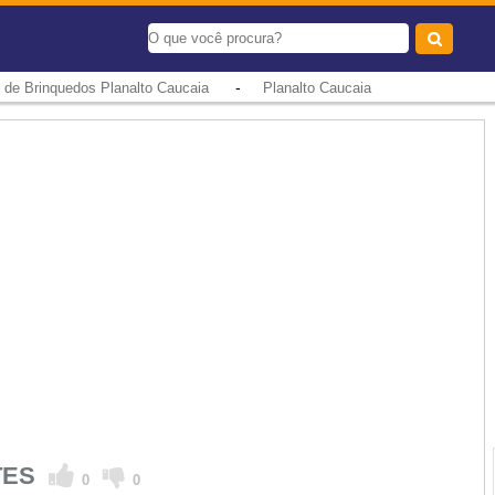
-
 de Brinquedos Planalto Caucaia
Planalto Caucaia
TES
0
0