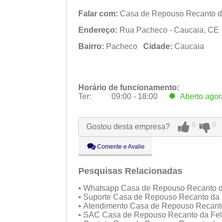
Falar com:
Casa de Repouso Recanto da
Endereço:
Rua Pacheco - Caucaia, CE
Bairro:
Pacheco
Cidade:
Caucaia
Horário de funcionamento:
Ter:
09:00 - 18:00
Aberto
agor
Seg:
09:00 - 18:00
0
0
Ter:
09:00 - 18:00
Aberto
agor
Gostou desta empresa?
Qua:
09:00 - 18:00
Comente e Avalie
Qui:
09:00 - 18:00
Sex:
09:00 - 18:00
Pesquisas Relacionadas
Sáb:
Fechado
Dom:
Fechado
• Whatsapp Casa de Repouso Recanto d
• Suporte Casa de Repouso Recanto da 
• Atendimento Casa de Repouso Recant
• SAC Casa de Repouso Recanto da Fel