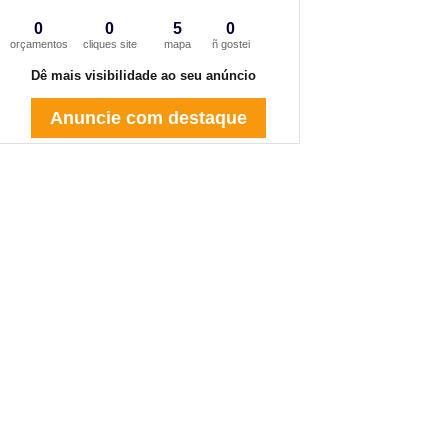
0
0
5
0
orçamentos
cliques site
mapa
ñ gostei
Dê mais visibilidade ao seu anúncio
Anuncie com destaque