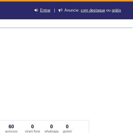
Entrar
|
Anuncie:
com destaque
ou
grátis
60
0
0
0
acessos
viram fone
whatsapp
gostei