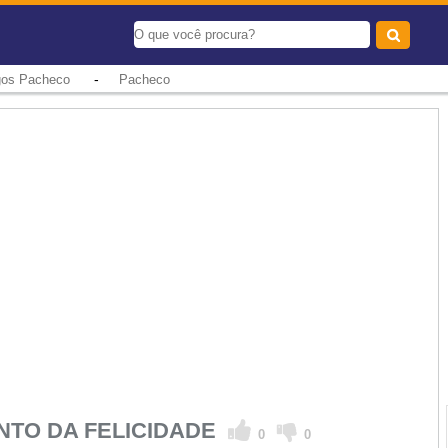
-
igos Pacheco
Pacheco
TO DA FELICIDADE
0
0