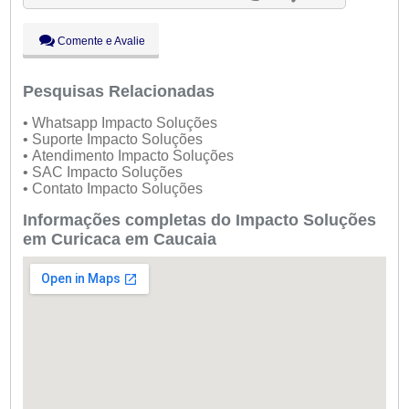
Qui:
09:00 - 18:00
Sex:
09:00 - 18:00
Comente e Avalie
Sáb:
Fechado
Dom:
Fechado
Pesquisas Relacionadas
• Whatsapp Impacto Soluções
• Suporte Impacto Soluções
• Atendimento Impacto Soluções
• SAC Impacto Soluções
• Contato Impacto Soluções
Informações completas do Impacto Soluções
em Curicaca em Caucaia