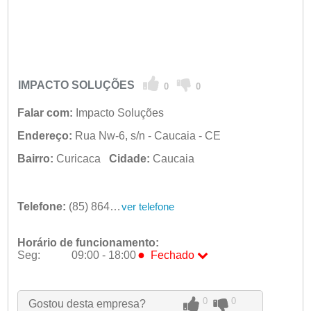
IMPACTO SOLUÇÕES
0
0
Falar com:
Impacto Soluções
Endereço:
Rua Nw-6, s/n - Caucaia - CE
Bairro:
Curicaca
Cidade:
Caucaia
Telefone:
(85) 8644-9196
ver telefone
Horário de funcionamento:
●
Seg:
09:00 - 18:00
Fechado
●
Seg:
09:00 - 18:00
Fechado
Ter:
09:00 - 18:00
0
0
Gostou desta empresa?
Qua:
09:00 - 18:00