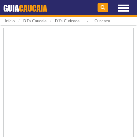
GUIA
CAUCAIA
/
/
-
Início
DJ's Caucaia
DJ's Curicaca
Curicaca