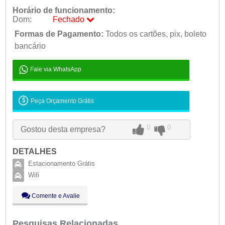
Horário de funcionamento:
Dom:
Fechado
Seg:
Formas de Pagamento:
08:00 - 18:00
Todos os cartões, pix, boleto
Ter:
bancário
08:00 - 18:00
Qua:
08:00 - 18:00
Qui:
08:00 - 18:00
Fale via WhatsApp
Sex:
08:00 - 18:00
Sáb:
Fechado
Peça Orçamento Grátis
Dom:
Fechado
0
0
Gostou desta empresa?
DETALHES
Estacionamento Grátis
Wifi
Comente e Avalie
Pesquisas Relacionadas