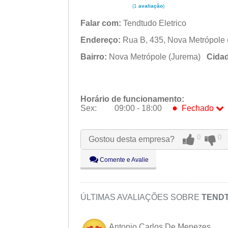
(1
avaliação
)
Falar com:
Tendtudo Eletrico
Endereço:
Rua B, 435, Nova Metrópole 
Bairro:
Nova Metrópole (Jurema)
Cida
Horário de funcionamento:
●
Sex:
09:00 - 18:00
Fechado
Seg:
09:00 - 18:00
0
0
Ter:
09:00 - 18:00
Gostou desta empresa?
Qua:
09:00 - 18:00
Comente e Avalie
Qui:
09:00 - 18:00
●
Sex:
09:00 - 18:00
Fechado
Sáb:
Fechado
ÚLTIMAS AVALIAÇÕES SOBRE
TEND
Dom:
Fechado
Antonio Carlos De Menezes