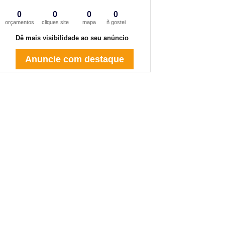
0
0
0
0
orçamentos
cliques site
mapa
ñ gostei
Dê mais visibilidade ao seu anúncio
Anuncie com destaque