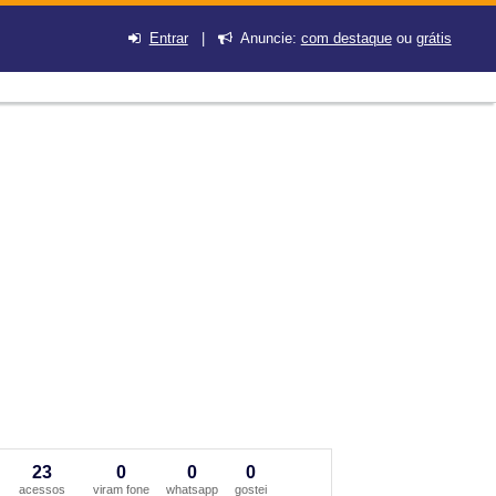
Entrar
|
Anuncie:
com destaque
ou
grátis
23
0
0
0
acessos
viram fone
whatsapp
gostei