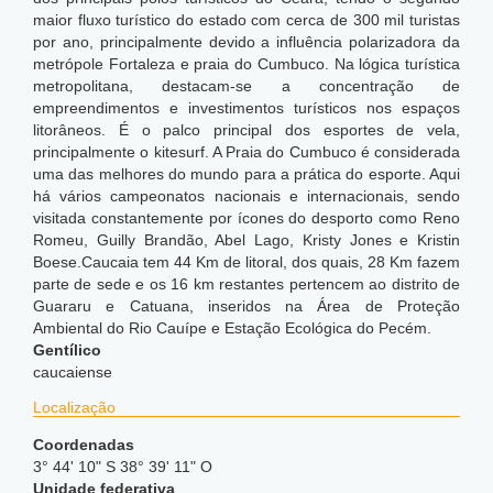
maior fluxo turístico do estado com cerca de 300 mil turistas
por ano, principalmente devido a influência polarizadora da
metrópole Fortaleza e praia do Cumbuco. Na lógica turística
metropolitana, destacam-se a concentração de
empreendimentos e investimentos turísticos nos espaços
litorâneos. É o palco principal dos esportes de vela,
principalmente o kitesurf. A Praia do Cumbuco é considerada
uma das melhores do mundo para a prática do esporte. Aqui
há vários campeonatos nacionais e internacionais, sendo
visitada constantemente por ícones do desporto como Reno
Romeu, Guilly Brandão, Abel Lago, Kristy Jones e Kristin
Boese.Caucaia tem 44 Km de litoral, dos quais, 28 Km fazem
parte de sede e os 16 km restantes pertencem ao distrito de
Guararu e Catuana, inseridos na Área de Proteção
Ambiental do Rio Cauípe e Estação Ecológica do Pecém.
Gentílico
caucaiense
Localização
Coordenadas
3° 44' 10" S 38° 39' 11" O
Unidade federativa