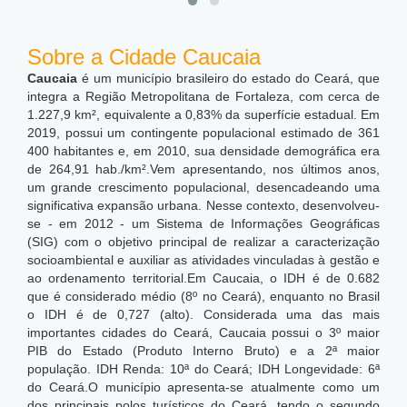
Sobre a Cidade Caucaia
Caucaia
é um município brasileiro do estado do Ceará, que
integra a Região Metropolitana de Fortaleza, com cerca de
1.227,9 km²,
equivalente a 0,83% da superfície estadual. Em
2019, possui um contingente populacional estimado de 361
400 habitantes e, em 2010, sua densidade demográfica era
de 264,91 hab./km².
Vem apresentando, nos últimos anos,
um grande crescimento populacional, desencadeando uma
significativa expansão urbana. Nesse contexto, desenvolveu-
se - em 2012 - um Sistema de Informações Geográficas
(SIG) com o objetivo principal de realizar a caracterização
socioambiental e auxiliar as atividades vinculadas à gestão e
ao ordenamento territorial.
Em Caucaia, o IDH é de 0.682
que é considerado médio (8º no Ceará), enquanto no Brasil
o IDH é de 0,727 (alto). Considerada uma das mais
importantes cidades do Ceará, Caucaia possui o 3º maior
PIB do Estado (Produto Interno Bruto) e a 2ª maior
população. IDH Renda: 10ª do Ceará; IDH Longevidade: 6ª
do Ceará.O município apresenta-se atualmente como um
dos principais polos turísticos do Ceará, tendo o segundo