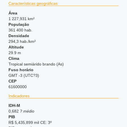
Características geográficas
Área
1 227,931 km²
População
361 400 hab.
Densidade
294,3 hab./km²
Altitude
29.9 m
Clima
Tropical semiárido brando (As)
Fuso horário
GMT -3 (UTC?3)
CEP
61600000
Indicadores
IDH-M
0,682
? médio
PIB
R$ 5,435,899 mil CE: 3º