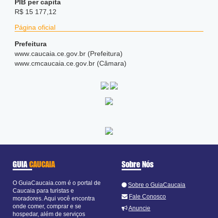
PIB per capita
R$ 15 177,12
Página oficial
Prefeitura
www
.caucaia
.ce
.gov
.br (Prefeitura)
www
.cmcaucaia
.ce
.gov
.br (Câmara)
GUIA
CAUCAIA
Sobre Nós
O GuiaCaucaia.com é o portal de
Sobre o GuiaCaucaia
Caucaia para turistas e
Fale Conosco
moradores. Aqui você encontra
onde comer, comprar e se
Anuncie
hospedar, além de serviços