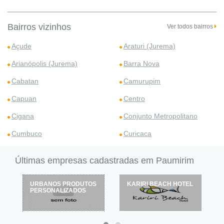
Bairros vizinhos
Ver todos bairros
Açude
Araturi (Jurema)
Arianópolis (Jurema)
Barra Nova
Cabatan
Camurupim
Capuan
Centro
Cigana
Conjunto Metropolitano
Cumbuco
Curicaca
Últimas empresas cadastradas em Paumirim
OS
KARIRI BEACH HOTEL
ELETRÔNICA
QUANTECH