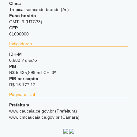
Clima
Tropical semiárido brando (As)
Fuso horário
GMT -3 (UTC?3)
CEP
61600000
Indicadores
IDH-M
0,682
? médio
PIB
R$ 5,435,899 mil CE: 3º
PIB per capita
R$ 15 177,12
Página oficial
Prefeitura
www
.caucaia
.ce
.gov
.br (Prefeitura)
www
.cmcaucaia
.ce
.gov
.br (Câmara)