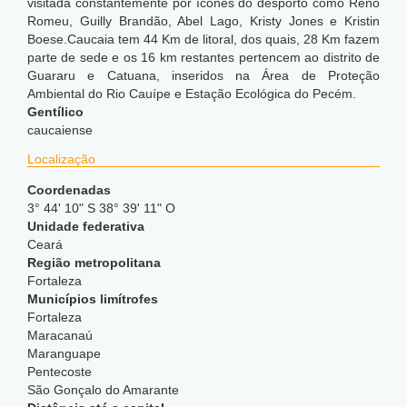
visitada constantemente por ícones do desporto como Reno
Romeu, Guilly Brandão, Abel Lago, Kristy Jones e Kristin
Boese.Caucaia tem 44 Km de litoral, dos quais, 28 Km fazem
parte de sede e os 16 km restantes pertencem ao distrito de
Guararu e Catuana, inseridos na Área de Proteção
Ambiental do Rio Cauípe e Estação Ecológica do Pecém.
Gentílico
caucaiense
Localização
Coordenadas
3° 44' 10" S 38° 39' 11" O
Unidade federativa
Ceará
Região metropolitana
Fortaleza
Municípios limítrofes
Fortaleza
Maracanaú
Maranguape
Pentecoste
São Gonçalo do Amarante