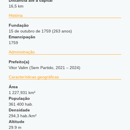
Distância até a capital
16,5 km
História
Fundação
15 de outubro de 1759 (263 anos)
Emancipação
1759
Administração
Prefeito(a)
Vitor Valim (Sem Partido, 2021 – 2024)
Características geográficas
Área
1 227,931 km²
População
361 400 hab.
Densidade
294,3 hab./km²
Altitude
29.9 m