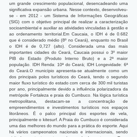
um grande crescimento populacional, desencadeando uma
significativa expansão urbana. Nesse contexto, desenvolveu-
se - em 2012 - um Sistema de Informações Geográficas
(SIG) com o objetivo principal de realizar a caracterização
socioambiental e auxiliar as atividades vinculadas à gestão e
ao ordenamento territorial.
Em Caucaia, o IDH é de 0.682
que é considerado médio (8º no Ceará), enquanto no Brasil
o IDH é de 0,727 (alto). Considerada uma das mais
importantes cidades do Ceará, Caucaia possui o 3º maior
PIB do Estado (Produto Interno Bruto) e a 2ª maior
população. IDH Renda: 10ª do Ceará; IDH Longevidade: 6ª
do Ceará.O município apresenta-se atualmente como um
dos principais polos turísticos do Ceará, tendo o segundo
maior fluxo turístico do estado com cerca de 300 mil turistas
por ano, principalmente devido a influência polarizadora da
metrópole Fortaleza e praia do Cumbuco. Na lógica turística
metropolitana, destacam-se a concentração de
empreendimentos e investimentos turísticos nos espaços
litorâneos. É o palco principal dos esportes de vela,
principalmente o kitesurf. A Praia do Cumbuco é considerada
uma das melhores do mundo para a prática do esporte. Aqui
há vários campeonatos nacionais e internacionais, sendo