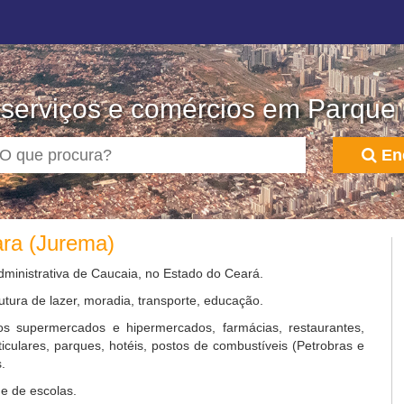
 serviços e comércios em Parque
En
ara (Jurema)
ministrativa de Caucaia, no Estado do Ceará.
utura de lazer, moradia, transporte, educação.
s supermercados e hipermercados, farmácias, restaurantes,
rticulares, parques, hotéis, postos de combustíveis (Petrobras e
.
e de escolas.