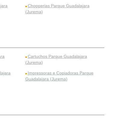
jara
Chopperias Parque Guadalajara
(Jurema)
ara
Cartuchos Parque Guadalajara
(Jurema)
lajara
Impressoras e Copiadoras Parque
Guadalajara (Jurema)