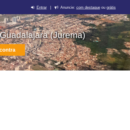
Entrar
|
Anuncie:
com destaque
ou
grátis
 Guadalajara (Jurema)
contra