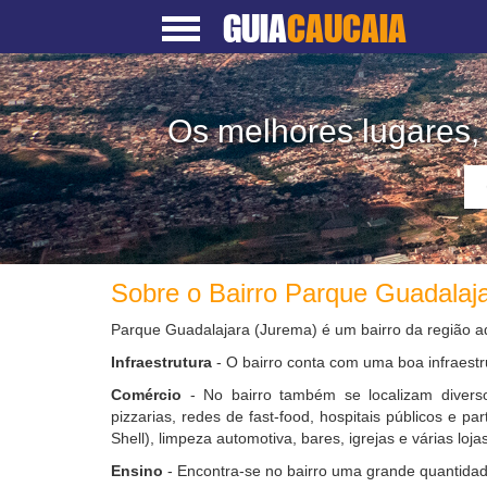
GUIA
CAUCAIA
Os melhores lugares,
Sobre o Bairro Parque Guadalaj
Parque Guadalajara (Jurema) é um bairro da região ad
Infraestrutura
- O bairro conta com uma boa infraestr
Comércio
- No bairro também se localizam diverso
pizzarias, redes de fast-food, hospitais públicos e pa
Shell), limpeza automotiva, bares, igrejas e várias lojas
Ensino
- Encontra-se no bairro uma grande quantidad