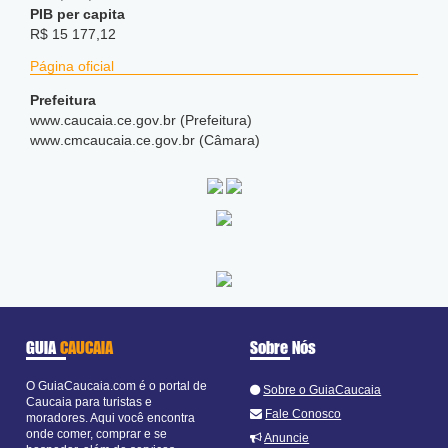
PIB per capita
R$ 15 177,12
Página oficial
Prefeitura
www
.caucaia
.ce
.gov
.br (Prefeitura)
www
.cmcaucaia
.ce
.gov
.br (Câmara)
GUIA
CAUCAIA
Sobre Nós
O GuiaCaucaia.com é o portal de
Sobre o GuiaCaucaia
Caucaia para turistas e
Fale Conosco
moradores. Aqui você encontra
onde comer, comprar e se
Anuncie