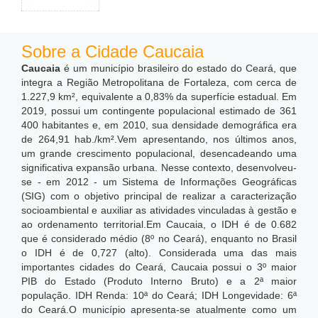
Sobre a Cidade Caucaia
Caucaia
é um município brasileiro do estado do Ceará, que
integra a Região Metropolitana de Fortaleza, com cerca de
1.227,9 km²,
equivalente a 0,83% da superfície estadual. Em
2019, possui um contingente populacional estimado de 361
400 habitantes e, em 2010, sua densidade demográfica era
de 264,91 hab./km².
Vem apresentando, nos últimos anos,
um grande crescimento populacional, desencadeando uma
significativa expansão urbana. Nesse contexto, desenvolveu-
se - em 2012 - um Sistema de Informações Geográficas
(SIG) com o objetivo principal de realizar a caracterização
socioambiental e auxiliar as atividades vinculadas à gestão e
ao ordenamento territorial.
Em Caucaia, o IDH é de 0.682
que é considerado médio (8º no Ceará), enquanto no Brasil
o IDH é de 0,727 (alto). Considerada uma das mais
importantes cidades do Ceará, Caucaia possui o 3º maior
PIB do Estado (Produto Interno Bruto) e a 2ª maior
população. IDH Renda: 10ª do Ceará; IDH Longevidade: 6ª
do Ceará.O município apresenta-se atualmente como um