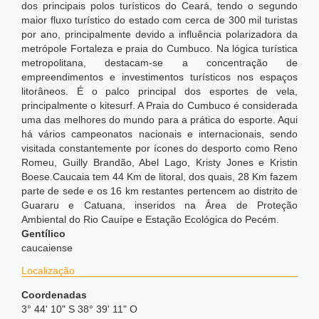
dos principais polos turísticos do Ceará, tendo o segundo
maior fluxo turístico do estado com cerca de 300 mil turistas
por ano, principalmente devido a influência polarizadora da
metrópole Fortaleza e praia do Cumbuco. Na lógica turística
metropolitana, destacam-se a concentração de
empreendimentos e investimentos turísticos nos espaços
litorâneos. É o palco principal dos esportes de vela,
principalmente o kitesurf. A Praia do Cumbuco é considerada
uma das melhores do mundo para a prática do esporte. Aqui
há vários campeonatos nacionais e internacionais, sendo
visitada constantemente por ícones do desporto como Reno
Romeu, Guilly Brandão, Abel Lago, Kristy Jones e Kristin
Boese.Caucaia tem 44 Km de litoral, dos quais, 28 Km fazem
parte de sede e os 16 km restantes pertencem ao distrito de
Guararu e Catuana, inseridos na Área de Proteção
Ambiental do Rio Cauípe e Estação Ecológica do Pecém.
Gentílico
caucaiense
Localização
Coordenadas
3° 44' 10" S 38° 39' 11" O