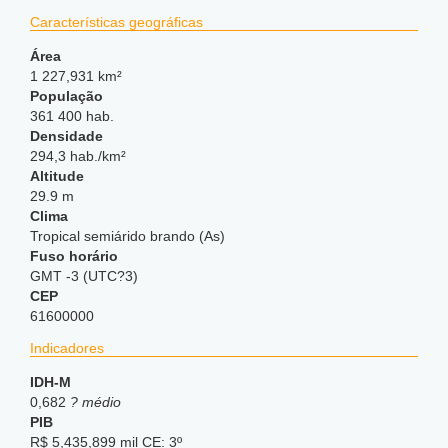
Características geográficas
Área
1 227,931 km²
População
361 400 hab.
Densidade
294,3 hab./km²
Altitude
29.9 m
Clima
Tropical semiárido brando (As)
Fuso horário
GMT -3 (UTC?3)
CEP
61600000
Indicadores
IDH-M
0,682
? médio
PIB
R$ 5,435,899 mil CE: 3º