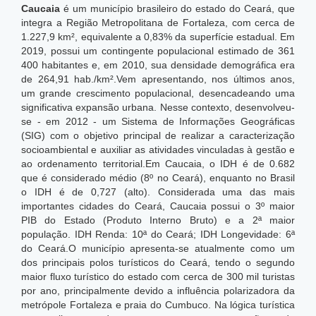
Caucaia
é um município brasileiro do estado do Ceará, que
integra a Região Metropolitana de Fortaleza, com cerca de
1.227,9 km²,
equivalente a 0,83% da superfície estadual. Em
2019, possui um contingente populacional estimado de 361
400 habitantes e, em 2010, sua densidade demográfica era
de 264,91 hab./km².
Vem apresentando, nos últimos anos,
um grande crescimento populacional, desencadeando uma
significativa expansão urbana. Nesse contexto, desenvolveu-
se - em 2012 - um Sistema de Informações Geográficas
(SIG) com o objetivo principal de realizar a caracterização
socioambiental e auxiliar as atividades vinculadas à gestão e
ao ordenamento territorial.
Em Caucaia, o IDH é de 0.682
que é considerado médio (8º no Ceará), enquanto no Brasil
o IDH é de 0,727 (alto). Considerada uma das mais
importantes cidades do Ceará, Caucaia possui o 3º maior
PIB do Estado (Produto Interno Bruto) e a 2ª maior
população. IDH Renda: 10ª do Ceará; IDH Longevidade: 6ª
do Ceará.O município apresenta-se atualmente como um
dos principais polos turísticos do Ceará, tendo o segundo
maior fluxo turístico do estado com cerca de 300 mil turistas
por ano, principalmente devido a influência polarizadora da
metrópole Fortaleza e praia do Cumbuco. Na lógica turística