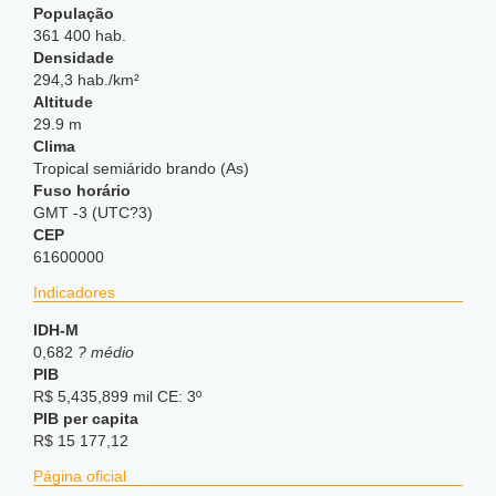
População
361 400 hab.
Densidade
294,3 hab./km²
Altitude
29.9 m
Clima
Tropical semiárido brando (As)
Fuso horário
GMT -3 (UTC?3)
CEP
61600000
Indicadores
IDH-M
0,682
? médio
PIB
R$ 5,435,899 mil CE: 3º
PIB per capita
R$ 15 177,12
Página oficial