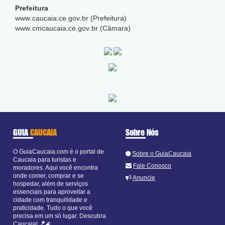
Prefeitura
www
.caucaia
.ce
.gov
.br (Prefeitura)
www
.cmcaucaia
.ce
.gov
.br (Câmara)
GUIA
CAUCAIA
Sobre Nós
O GuiaCaucaia.com é o portal de
Sobre o GuiaCaucaia
Caucaia para turistas e
Fale Conosco
moradores. Aqui você encontra
onde comer, comprar e se
Anuncie
hospedar, além de serviços
essenciais para aproveitar a
cidade com tranquilidade e
praticidade. Tudo o que você
precisa em um só lugar. Descubra
Caucaia! 🪁🌊